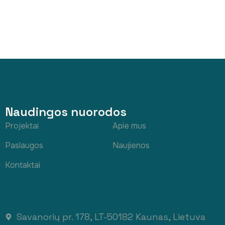
Naudingos nuorodos
Projektai
Apie mus
Paslaugos
Naujienos
Kontaktai
Savanorių pr. 178, LT-50182 Kaunas, Lietuva