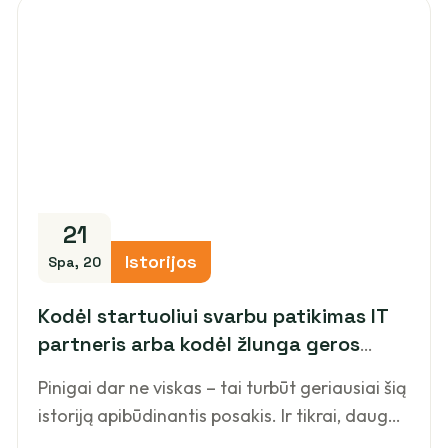
21
Istorijos
Spa, 20
Kodėl startuoliui svarbu patikimas IT
partneris arba kodėl žlunga geros
idėjos?
Pinigai dar ne viskas – tai turbūt geriausiai šią
istoriją apibūdinantis posakis. Ir tikrai, daug…