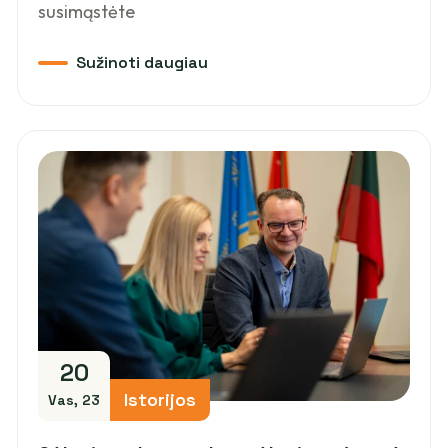
susimąstėte
20
Istorijos
Vas, 23