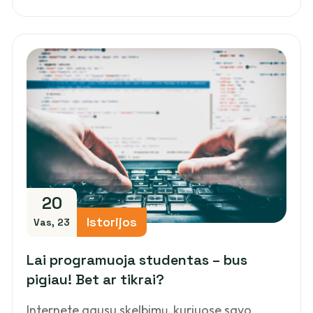
20
Istorijos
Vas, 23
Lai programuoja studentas – bus
pigiau! Bet ar tikrai?
Internete gausu skelbimų, kuriuose savo