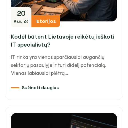
20
Istorijos
Vas, 23
Kodėl būtent Lietuvoje reikėtų ieškoti
IT specialistų?
IT rinka yra vienas sparčiausiai augančių
sektorių pasaulyje ir turi didelį potencialą.
Vienas labiausiai plėtrą…