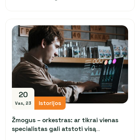
20
Istorijos
Vas, 23
Žmogus – orkestras: ar tikrai vienas
specialistas gali atstoti visą
komandą?