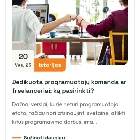
20
Istorijos
Vas, 23
Dedikuota programuotojų komanda ar
freelanceriai: ką pasirinkti?
Dažnai verslai, kurie neturi programuotojo
etato, tačiau nori atsinaujinti svetainę, atlikti
kitus programavimo darbus, ima…