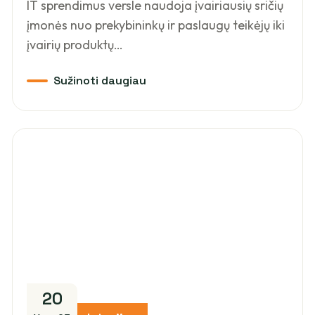
IT sprendimus versle naudoja įvairiausių sričių
įmonės nuo prekybininkų ir paslaugų teikėjų iki
įvairių produktų…
20