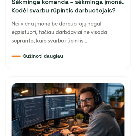
Sėkminga komanda – sėkminga įmonė.
Kodėl svarbu rūpintis darbuotojais?
Nei viena įmonė be darbuotojų negali
egzistuoti, tačiau darbdaviai ne visada
supranta, kaip svarbu rūpintis…