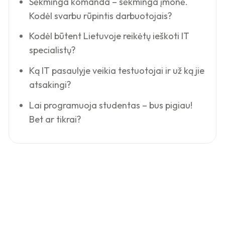
Sėkminga komanda – sėkminga įmonė.
Kodėl svarbu rūpintis darbuotojais?
Kodėl būtent Lietuvoje reikėtų ieškoti IT
specialistų?
Ką IT pasaulyje veikia testuotojai ir už ką jie
atsakingi?
Lai programuoja studentas – bus pigiau!
Bet ar tikrai?