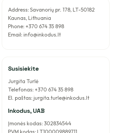
Address: Savanorių pr. 178, LT-50182
Kaunas, Lithuania
Phone: +370 674 35 898
Email: info@inkodus.lt
Susisiekite
Jurgita Turlė
Telefonas: +370 674 35 898
El. paštas: jurgita.turle@inkodus.lt
Inkodus, UAB
Įmonės kodas: 302834544
PVM kodas: LT100009889711