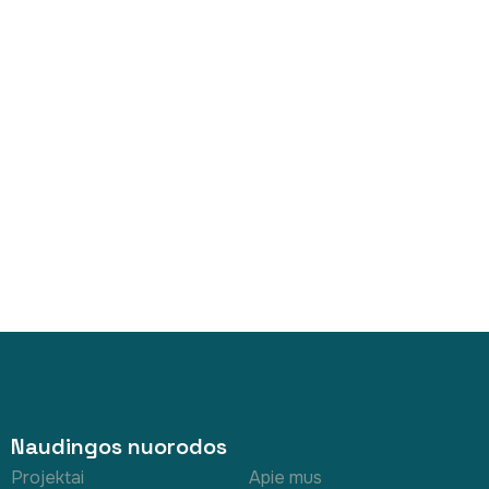
Naudingos nuorodos
Projektai
Apie mus