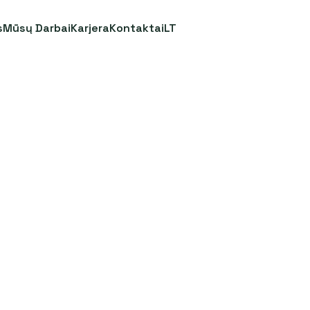
s
Mūsų Darbai
Karjera
Kontaktai
LT