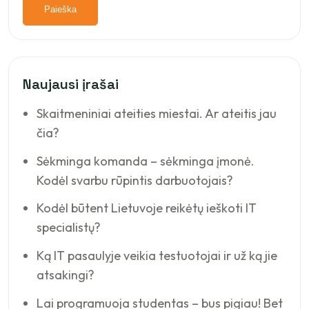
Naujausi įrašai
Skaitmeniniai ateities miestai. Ar ateitis jau
čia?
Sėkminga komanda – sėkminga įmonė.
Kodėl svarbu rūpintis darbuotojais?
Kodėl būtent Lietuvoje reikėtų ieškoti IT
specialistų?
Ką IT pasaulyje veikia testuotojai ir už ką jie
atsakingi?
Lai programuoja studentas – bus pigiau! Bet