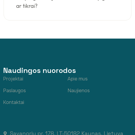
ar tikrai?
Naudingos nuorodos
Projektai
Apie mus
Paslaugos
Naujienos
Kontaktai
Savanorių pr. 178, LT-50182 Kaunas, Lietuva